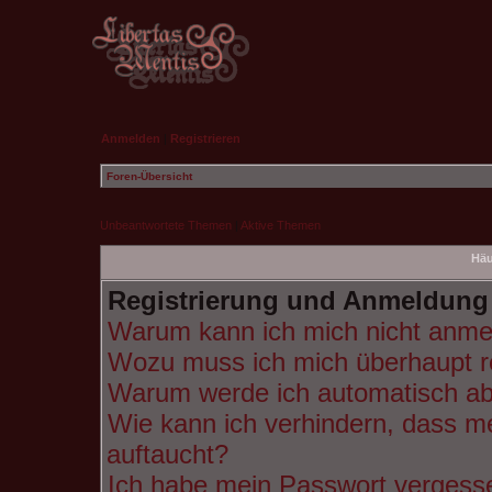
Anmelden
|
Registrieren
Foren-Übersicht
Unbeantwortete Themen
|
Aktive Themen
Häu
Registrierung und Anmeldung
Warum kann ich mich nicht anme
Wozu muss ich mich überhaupt re
Warum werde ich automatisch a
Wie kann ich verhindern, dass m
auftaucht?
Ich habe mein Passwort vergess