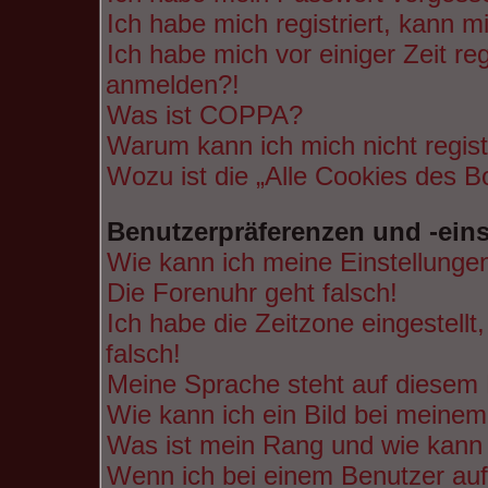
Ich habe mich registriert, kann m
Ich habe mich vor einiger Zeit re
anmelden?!
Was ist COPPA?
Warum kann ich mich nicht regist
Wozu ist die „Alle Cookies des B
Benutzerpräferenzen und -ein
Wie kann ich meine Einstellunge
Die Forenuhr geht falsch!
Ich habe die Zeitzone eingestell
falsch!
Meine Sprache steht auf diesem 
Wie kann ich ein Bild bei mein
Was ist mein Rang und wie kann 
Wenn ich bei einem Benutzer auf 