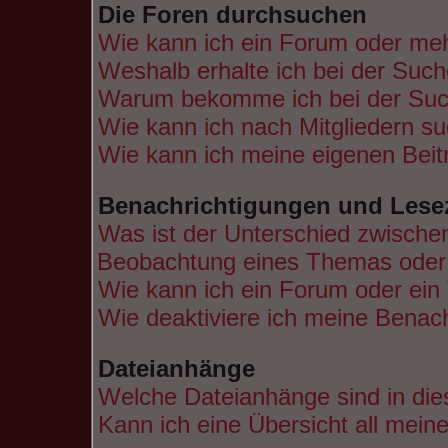
Die Foren durchsuchen
Wie kann ich ein Forum oder me
Weshalb erhalte ich bei der Suc
Warum bekomme ich bei der Such
Wie kann ich nach Mitgliedern s
Wie kann ich meine eigenen Bei
Benachrichtigungen und Lese
Was ist der Unterschied zwische
Beobachtung eines Themas ode
Wie kann ich ein Forum oder ei
Wie deaktiviere ich meine Benac
Dateianhänge
Welche Dateianhänge sind in di
Kann ich eine Übersicht all mein