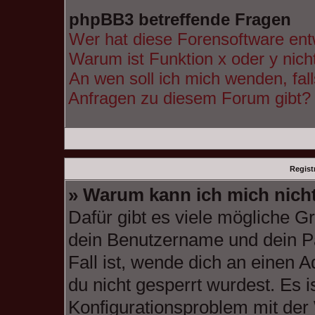
phpBB3 betreffende Fragen
Wer hat diese Forensoftware ent
Warum ist Funktion x oder y nich
An wen soll ich mich wenden, fal
Anfragen zu diesem Forum gibt?
Regist
» Warum kann ich mich nich
Dafür gibt es viele mögliche G
dein Benutzername und dein Pa
Fall ist, wende dich an einen 
du nicht gesperrt wurdest. Es i
Konfigurationsproblem mit der 