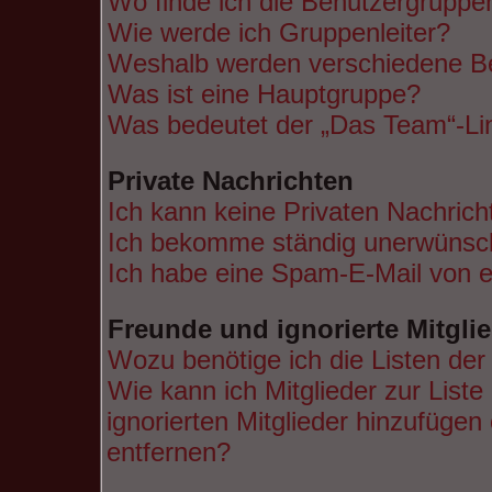
Wo finde ich die Benutzergruppen
Wie werde ich Gruppenleiter?
Weshalb werden verschiedene Ben
Was ist eine Hauptgruppe?
Was bedeutet der „Das Team“-Lin
Private Nachrichten
Ich kann keine Privaten Nachrich
Ich bekomme ständig unerwünsch
Ich habe eine Spam-E-Mail von e
Freunde und ignorierte Mitgli
Wozu benötige ich die Listen der
Wie kann ich Mitglieder zur Liste
ignorierten Mitglieder hinzufügen
entfernen?