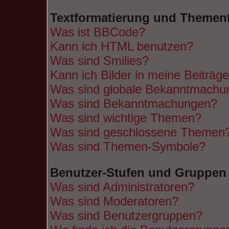
Textformatierung und Themen
Was ist BBCode?
Kann ich HTML benutzen?
Was sind Smilies?
Kann ich Bilder in meine Beiträg
Was sind globale Bekanntmachu
Was sind Bekanntmachungen?
Was sind wichtige Themen?
Was sind geschlossene Themen
Was sind Themen-Symbole?
Benutzer-Stufen und Gruppen
Was sind Administratoren?
Was sind Moderatoren?
Was sind Benutzergruppen?