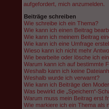
aufgefordert, mich anzumelden.
Beiträge schreiben
Wie schreibe ich ein Thema?
Wie kann ich einen Beitrag bearb
Wie kann ich meinem Beitrag ein
Wie kann ich eine Umfrage erste
Wieso kann ich nicht mehr Antwor
Wie bearbeite oder lösche ich e
Warum kann ich auf bestimmte Fo
Weshalb kann ich keine Dateian
Weshalb wurde ich verwarnt?
Wie kann ich Beiträge den Mode
Was bewirkt die „Speichern“-Scha
Warum muss mein Beitrag erst f
Wie markiere ich ein Thema als 