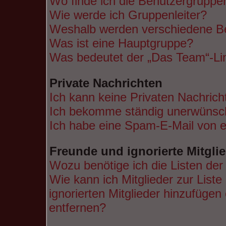
Wo finde ich die Benutzergruppen
Wie werde ich Gruppenleiter?
Weshalb werden verschiedene Ben
Was ist eine Hauptgruppe?
Was bedeutet der „Das Team“-Lin
Private Nachrichten
Ich kann keine Privaten Nachrich
Ich bekomme ständig unerwünsch
Ich habe eine Spam-E-Mail von e
Freunde und ignorierte Mitgli
Wozu benötige ich die Listen der
Wie kann ich Mitglieder zur Liste
ignorierten Mitglieder hinzufügen
entfernen?