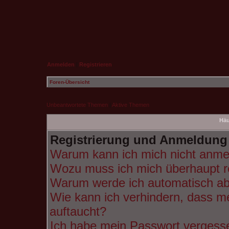
Anmelden
|
Registrieren
Foren-Übersicht
Unbeantwortete Themen
|
Aktive Themen
Häu
Registrierung und Anmeldung
Warum kann ich mich nicht anme
Wozu muss ich mich überhaupt re
Warum werde ich automatisch a
Wie kann ich verhindern, dass m
auftaucht?
Ich habe mein Passwort vergess