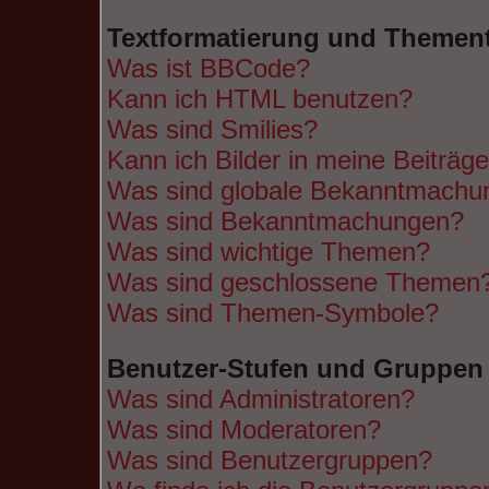
Textformatierung und Themen
Was ist BBCode?
Kann ich HTML benutzen?
Was sind Smilies?
Kann ich Bilder in meine Beiträg
Was sind globale Bekanntmachu
Was sind Bekanntmachungen?
Was sind wichtige Themen?
Was sind geschlossene Themen
Was sind Themen-Symbole?
Benutzer-Stufen und Gruppen
Was sind Administratoren?
Was sind Moderatoren?
Was sind Benutzergruppen?