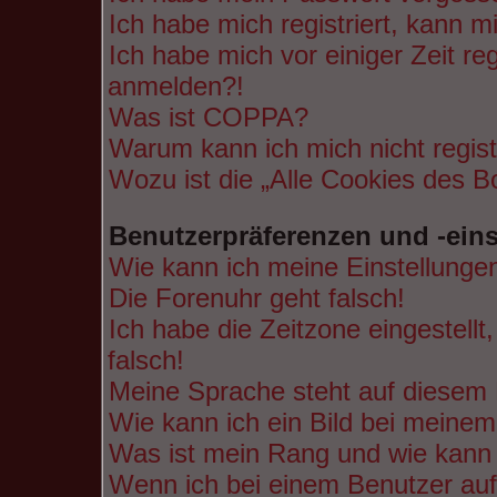
Ich habe mich registriert, kann m
Ich habe mich vor einiger Zeit re
anmelden?!
Was ist COPPA?
Warum kann ich mich nicht regist
Wozu ist die „Alle Cookies des B
Benutzerpräferenzen und -ein
Wie kann ich meine Einstellunge
Die Forenuhr geht falsch!
Ich habe die Zeitzone eingestell
falsch!
Meine Sprache steht auf diesem 
Wie kann ich ein Bild bei mein
Was ist mein Rang und wie kann 
Wenn ich bei einem Benutzer auf 