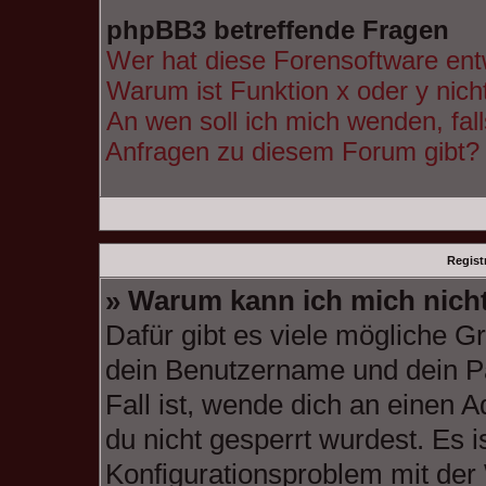
phpBB3 betreffende Fragen
Wer hat diese Forensoftware ent
Warum ist Funktion x oder y nich
An wen soll ich mich wenden, fal
Anfragen zu diesem Forum gibt?
Regist
» Warum kann ich mich nich
Dafür gibt es viele mögliche G
dein Benutzername und dein Pa
Fall ist, wende dich an einen 
du nicht gesperrt wurdest. Es i
Konfigurationsproblem mit der 