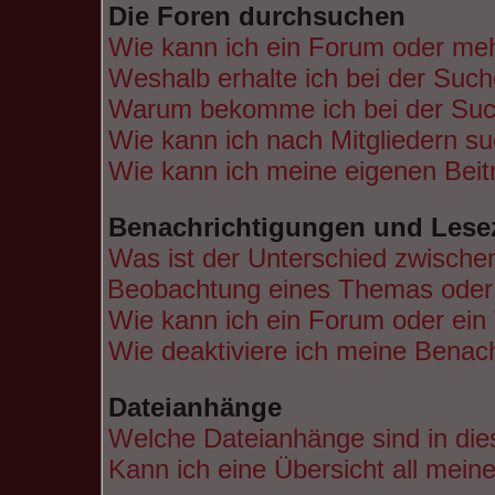
Die Foren durchsuchen
Wie kann ich ein Forum oder me
Weshalb erhalte ich bei der Suc
Warum bekomme ich bei der Such
Wie kann ich nach Mitgliedern s
Wie kann ich meine eigenen Bei
Benachrichtigungen und Lese
Was ist der Unterschied zwische
Beobachtung eines Themas ode
Wie kann ich ein Forum oder ei
Wie deaktiviere ich meine Benac
Dateianhänge
Welche Dateianhänge sind in di
Kann ich eine Übersicht all mein