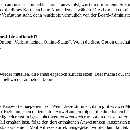
 automatisch anmelden“ nicht auswählst, wirst du nur für eine Sitzu
nst du dieses Kästchen beim Anmelden auswählen. Dies ist nicht empf
ur Verfügung steht, dann wurde sie vermutlich von der Board-Administra
ne-Liste auftaucht?
 Option „Verbirg meinen Online-Status“. Wenn du diese Option einschal
.
t wieder mitteilen, du kannst es jedoch zurücksetzen. Dies machst du, 
schnell wieder anmelden können.
ige Passwort eingegeben hast. Wenn diese stimmen, dann gibt es zwei 
iner Erziehungsberechtigten den Anweisungen folgen, die du erhalten hast
glieder erst freigeschaltet werden – entweder musst du dies selbst erl
-Mail erhalten hast, folge den dort enthaltenen Anweisungen. Ansonsten
st, dass deine E-Mail-Adresse korrekt eingegeben wurde, dann kontakti