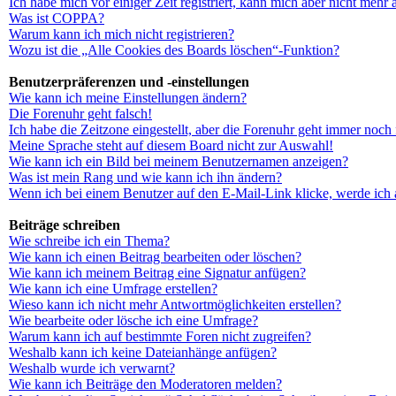
Ich habe mich vor einiger Zeit registriert, kann mich aber nicht mehr
Was ist COPPA?
Warum kann ich mich nicht registrieren?
Wozu ist die „Alle Cookies des Boards löschen“-Funktion?
Benutzerpräferenzen und -einstellungen
Wie kann ich meine Einstellungen ändern?
Die Forenuhr geht falsch!
Ich habe die Zeitzone eingestellt, aber die Forenuhr geht immer noch 
Meine Sprache steht auf diesem Board nicht zur Auswahl!
Wie kann ich ein Bild bei meinem Benutzernamen anzeigen?
Was ist mein Rang und wie kann ich ihn ändern?
Wenn ich bei einem Benutzer auf den E-Mail-Link klicke, werde ich 
Beiträge schreiben
Wie schreibe ich ein Thema?
Wie kann ich einen Beitrag bearbeiten oder löschen?
Wie kann ich meinem Beitrag eine Signatur anfügen?
Wie kann ich eine Umfrage erstellen?
Wieso kann ich nicht mehr Antwortmöglichkeiten erstellen?
Wie bearbeite oder lösche ich eine Umfrage?
Warum kann ich auf bestimmte Foren nicht zugreifen?
Weshalb kann ich keine Dateianhänge anfügen?
Weshalb wurde ich verwarnt?
Wie kann ich Beiträge den Moderatoren melden?