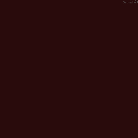
Deutsche 