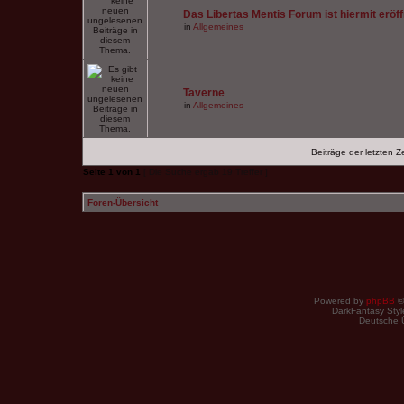
Das Libertas Mentis Forum ist hiermit eröff
in
Allgemeines
Taverne
in
Allgemeines
Beiträge der letzten Z
Seite
1
von
1
[ Die Suche ergab 19 Treffer ]
Foren-Übersicht
Powered by
phpBB
©
DarkFantasy Style
Deutsche 