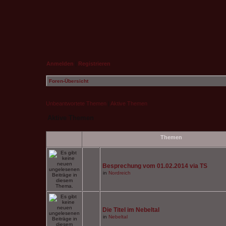
Anmelden
|
Registrieren
Foren-Übersicht
Unbeantwortete Themen
|
Aktive Themen
Aktive Themen
Themen
Besprechung vom 01.02.2014 via TS
in
Nordreich
Die Titel im Nebeltal
in
Nebeltal