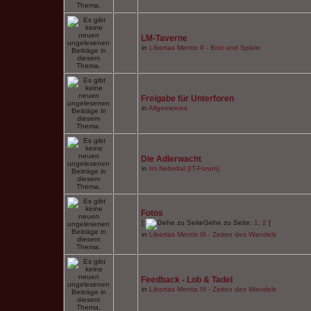
LM-Taverne
in
Libertas Mentis II - Brot und Spiele
Freigabe für Unterforen
in
Allgemeines
Die Adlerwacht
in
Im Nebeltal (IT-Forum)
Fotos
[
Gehe zu Seite:
1
,
2
]
in
Libertas Mentis III - Zeiten des Wandels
Feedback - Lob & Tadel
in
Libertas Mentis III - Zeiten des Wandels