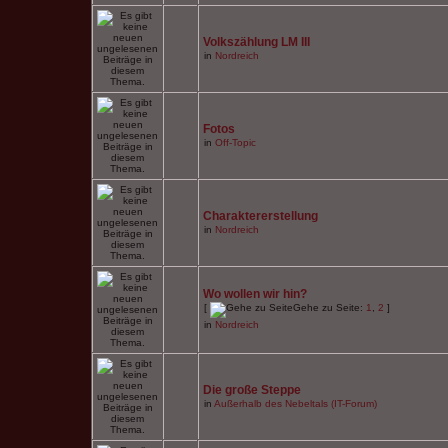
Volkszählung LM III
in
Nordreich
Fotos
in
Off-Topic
Charaktererstellung
in
Nordreich
Wo wollen wir hin?
[
Gehe zu Seite:
1
,
2
]
in
Nordreich
Die große Steppe
in
Außerhalb des Nebeltals (IT-Forum)