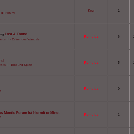
Kour
1
 (IT-Forum)
Lost & Found
Romulus
6
ntis III - Zeiten des Wandels
nd
Romulus
5
ntis II - Brot und Spiele
Romulus
0
s
s Mentis Forum ist hiermit eröffnet
Romulus
1
s