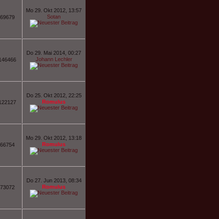
Mo 29. Okt 2012, 13:57
Sotan
69679
Do 29. Mai 2014, 00:27
Johann Lechler
146466
Do 25. Okt 2012, 22:25
Romulus
122127
Mo 29. Okt 2012, 13:18
Romulus
66754
Do 27. Jun 2013, 08:34
Romulus
73072