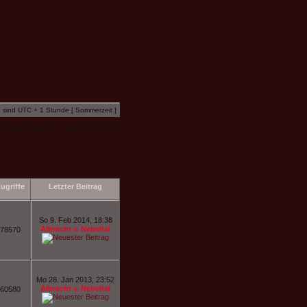
n sind UTC + 1 Stunde [ Sommerzeit ]
Aktuelle Zeit: Fr 7. Aug 2026, 21:14
ugriffe
Letzter Beitrag
So 9. Feb 2014, 18:38
Albrecht v. Nebeltal
78570
Mo 28. Jan 2013, 23:52
Albrecht v. Nebeltal
60580