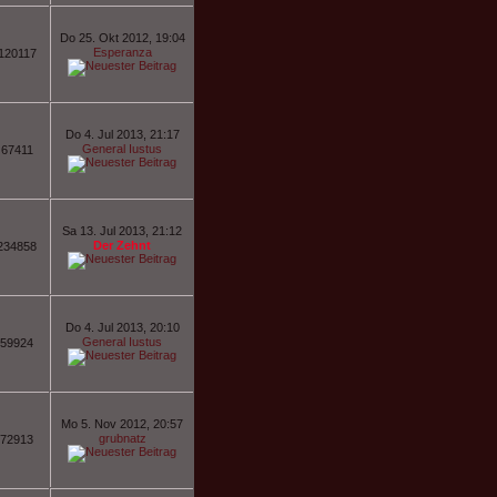
Do 25. Okt 2012, 19:04
Esperanza
120117
Do 4. Jul 2013, 21:17
General Iustus
67411
Sa 13. Jul 2013, 21:12
Der Zehnt
234858
Do 4. Jul 2013, 20:10
General Iustus
59924
Mo 5. Nov 2012, 20:57
grubnatz
72913