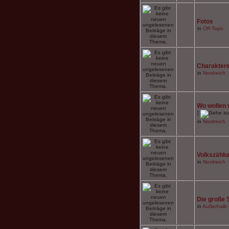
Fotos
in
Off-Topic
Charaktere
in
Nordreich
Wo wollen 
[
in
Nordreich
Volkszählun
in
Nordreich
Die große 
in
Außerhalb 