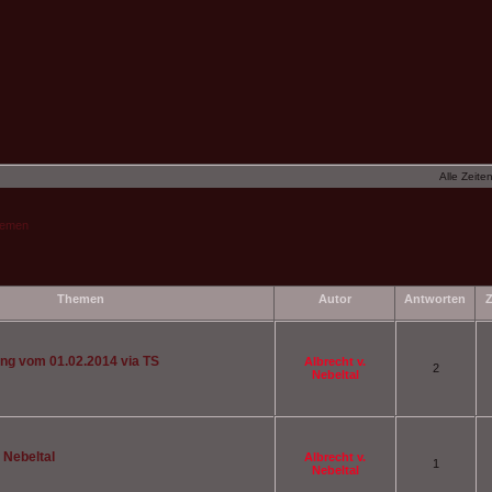
Alle Zeite
hemen
Themen
Autor
Antworten
Z
ng vom 01.02.2014 via TS
Albrecht v.
2
Nebeltal
m Nebeltal
Albrecht v.
1
Nebeltal