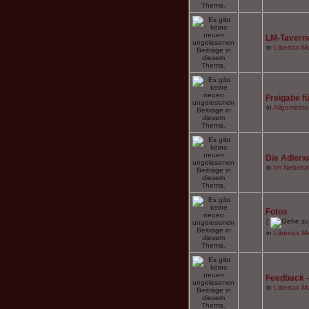
LM-Tavern
in
Libertas Me
Freigabe f
in
Allgemeine
Die Adlerw
in
Im Nebeltal
Fotos
[
in
Libertas Me
Feedback -
in
Libertas Me