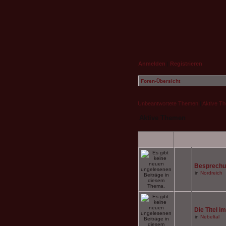
Anmelden
|
Registrieren
Foren-Übersicht
Unbeantwortete Themen
|
Aktive T
Aktive Themen
Besprechu
in
Nordreich
Die Titel i
in
Nebeltal