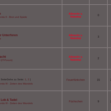
e
Albrecht v.
0
Nebeltal
ntis II - Brot und Spiele
ür Unterforen
Albrecht v.
3
Nebeltal
s
acht
Albrecht v.
2
Nebeltal
 (IT-Forum)
Gehe zu Seite:
1
,
2
]
Feuerfünkchen
15
ntis III - Zeiten des Wandels
 Lob & Tadel
Füchschen
9
ntis III - Zeiten des Wandels