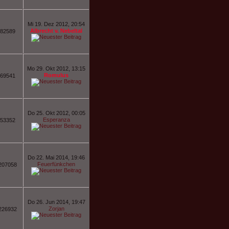
Mi 19. Dez 2012, 20:54
Albrecht v. Nebeltal
82589
Mo 29. Okt 2012, 13:15
Romulus
69541
Do 25. Okt 2012, 00:05
Esperanza
53352
Do 22. Mai 2014, 19:46
Feuerfünkchen
207058
Do 26. Jun 2014, 19:47
Zorjan
226932