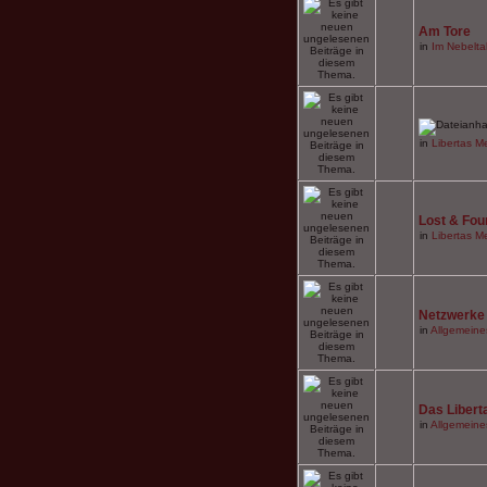
Am Tore
in
Im Nebeltal
in
Libertas Me
Lost & Fou
in
Libertas Me
Netzwerke
in
Allgemeine
Das Liberta
in
Allgemeine