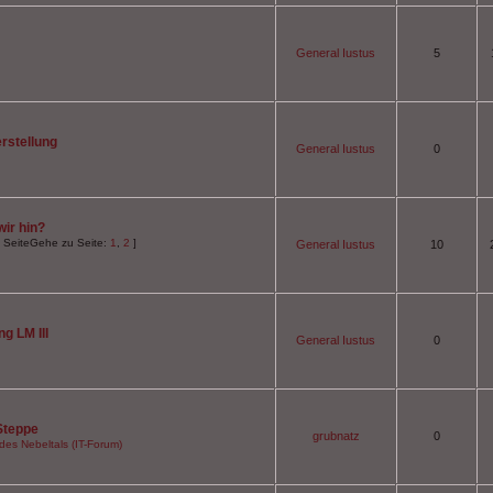
General Iustus
5
rstellung
General Iustus
0
wir hin?
Gehe zu Seite:
1
,
2
]
General Iustus
10
g LM III
General Iustus
0
Steppe
grubnatz
0
des Nebeltals (IT-Forum)