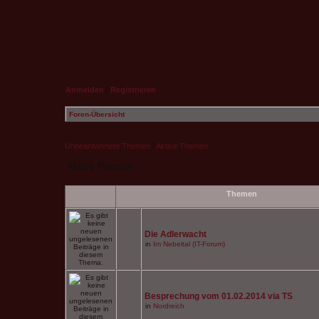
Anmelden
|
Registrieren
Foren-Übersicht
Unbeantwortete Themen
|
Aktive Themen
Aktive Themen
Themen
Die Adlerwacht
in
Im Nebeltal (IT-Forum)
Besprechung vom 01.02.2014 via TS
in
Nordreich