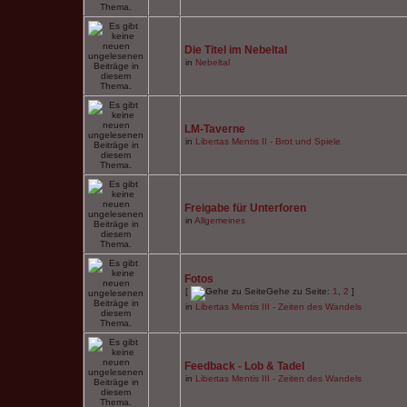
Die Titel im Nebeltal
in
Nebeltal
LM-Taverne
in
Libertas Mentis II - Brot und Spiele
Freigabe für Unterforen
in
Allgemeines
Fotos
[
Gehe zu Seite:
1
,
2
]
in
Libertas Mentis III - Zeiten des Wandels
Feedback - Lob & Tadel
in
Libertas Mentis III - Zeiten des Wandels