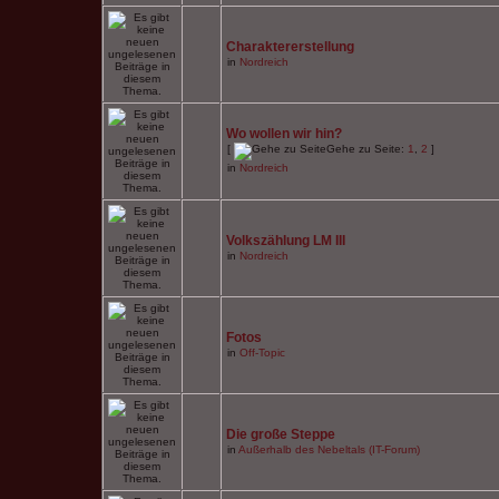
Charaktererstellung
in
Nordreich
Wo wollen wir hin?
[
Gehe zu Seite:
1
,
2
]
in
Nordreich
Volkszählung LM III
in
Nordreich
Fotos
in
Off-Topic
Die große Steppe
in
Außerhalb des Nebeltals (IT-Forum)