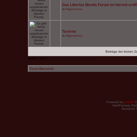
Das Libertas Mentis Forum ist hiermit eröff
in
Allgemeines
Taverne
in
Allgemeines
Beiträge der letzten Z
Seite
1
von
1
[ Die Suche ergab 19 Treffer ]
Foren-Übersicht
Powered by
phpBB
©
DarkFantasy Style
Deutsche 