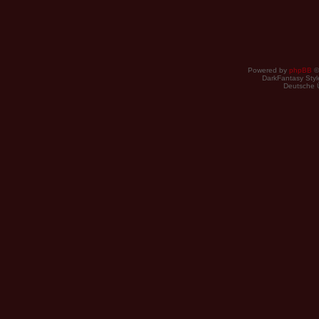
Powered by
phpBB
©
DarkFantasy Style
Deutsche 