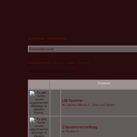
Anmelden
|
Registrieren
Foren-Übersicht
Unbeantwortete Themen
|
Aktive Themen
Unbeantwortete Themen
Themen
LM-Taverne
in
Libertas Mentis II - Brot und Spiele
Charaktererstellung
in
Nordreich