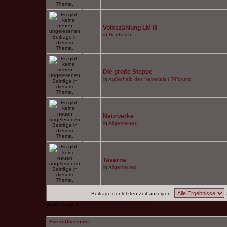
Volkszählung LM III
in
Nordreich
Die große Steppe
in
Außerhalb des Nebeltals (IT-Forum)
Netzwerke
in
Allgemeines
Taverne
in
Allgemeines
Beiträge der letzten Zeit anzeigen:
Seite
1
von
1
[ Die Suche ergab 6 Treffer ]
Foren-Übersicht