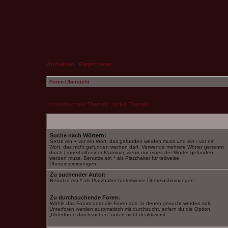
Anmelden
|
Registrieren
Foren-Übersicht
Unbeantwortete Themen
|
Aktive Themen
Suche nach Wörtern:
Setze ein
+
vor ein Wort, das gefunden werden muss und ein
-
vor ein
Wort, das nicht gefunden werden darf. Verwende mehrere Wörter getrennt
durch
|
innerhalb einer Klammer, wenn nur eines der Wörter gefunden
werden muss. Benutze ein * als Platzhalter für teilweise
Übereinstimmungen.
Zu suchender Autor:
Benutze ein * als Platzhalter für teilweise Übereinstimmungen.
Zu durchsuchende Foren:
Wähle das Forum oder die Foren aus, in denen gesucht werden soll.
Unterforen werden automatisch mit durchsucht, sofern du die Option
„Unterforen durchsuchen“ unten nicht deaktivierst.