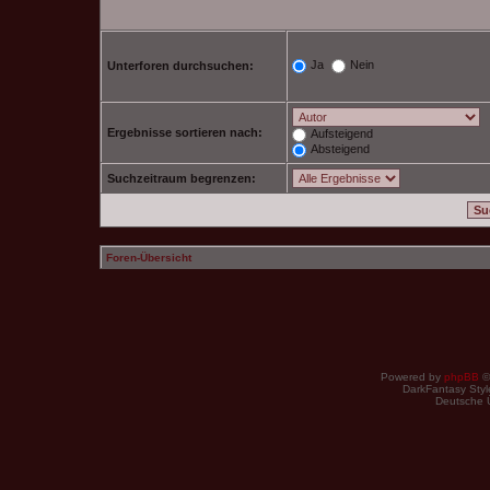
Ja
Nein
Unterforen durchsuchen:
Ergebnisse sortieren nach:
Aufsteigend
Absteigend
Suchzeitraum begrenzen:
Foren-Übersicht
Powered by
phpBB
©
DarkFantasy Style
Deutsche 