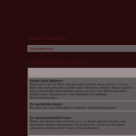
Anmelden
|
Registrieren
Foren-Übersicht
Unbeantwortete Themen
|
Aktive Themen
Suche nach Wörtern:
Setze ein
+
vor ein Wort, das gefunden werden muss und ein
-
vor ein
Wort, das nicht gefunden werden darf. Verwende mehrere Wörter getrennt
durch
|
innerhalb einer Klammer, wenn nur eines der Wörter gefunden
werden muss. Benutze ein * als Platzhalter für teilweise
Übereinstimmungen.
Zu suchender Autor:
Benutze ein * als Platzhalter für teilweise Übereinstimmungen.
Zu durchsuchende Foren:
Wähle das Forum oder die Foren aus, in denen gesucht werden soll.
Unterforen werden automatisch mit durchsucht, sofern du die Option
„Unterforen durchsuchen“ unten nicht deaktivierst.