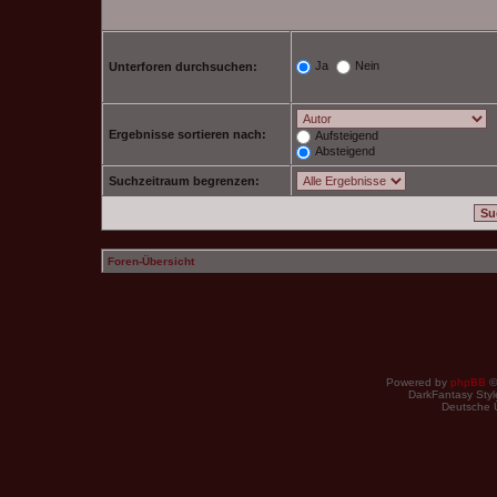
Ja
Nein
Unterforen durchsuchen:
Ergebnisse sortieren nach:
Aufsteigend
Absteigend
Suchzeitraum begrenzen:
Foren-Übersicht
Powered by
phpBB
©
DarkFantasy Style
Deutsche 