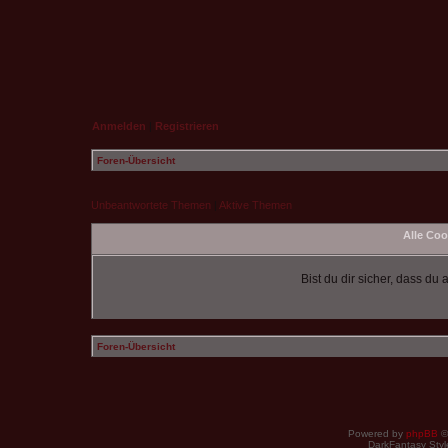
Anmelden
|
Registrieren
Foren-Übersicht
Unbeantwortete Themen
|
Aktive Themen
Alle Coo
Bist du dir sicher, dass d
Foren-Übersicht
Powered by
phpBB
©
DarkFantasy Style