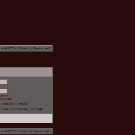
n sind UTC + 1 Stunde [ Sommerzeit ]
Aktuelle Zeit: Sa 8. Aug 2026, 03:56
rgessen
eut senden
automatisch anmelden
hrend dieser Sitzung verbergen
n sind UTC + 1 Stunde [ Sommerzeit ]