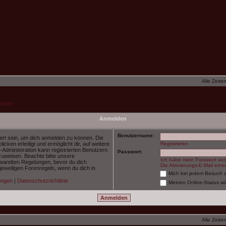
Alle Zeite
hemen
Anmelden
Benutzername:
ert sein, um dich anmelden zu können. Die
licken erledigt und ermöglicht dir, auf weitere
Registrieren
-Administration kann registrierten Benutzern
Passwort:
zuweisen. Beachte bitte unsere
Ich habe mein Passwort ve
wandten Regelungen, bevor du dich
Die Aktivierungs-E-Mail ern
e jeweiligen Forenregeln, wenn du dich in
Mich bei jedem Besuch 
ungen
|
Datenschutzrichtlinie
Meinen Online-Status wä
Alle Zeite