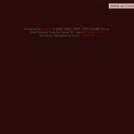
Gehe zu:
Powered by
phpBB
© 2000, 2002, 2005, 2007 phpBB Group
DarkFantasy Style by Daniel St. Jules of
Gamexe.net
Deutsche Übersetzung durch
phpBB.de