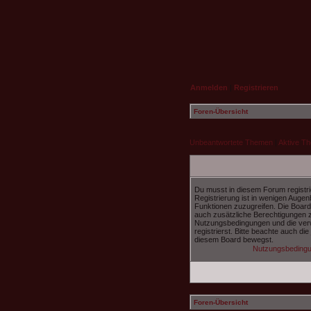
Anmelden
|
Registrieren
Foren-Übersicht
Unbeantwortete Themen
|
Aktive T
Du musst in diesem Forum registri
Registrierung ist in wenigen Augenb
Funktionen zuzugreifen. Die Board
auch zusätzliche Berechtigungen 
Nutzungsbedingungen und die ver
registrierst. Bitte beachte auch di
diesem Board bewegst.
Nutzungsbeding
Foren-Übersicht