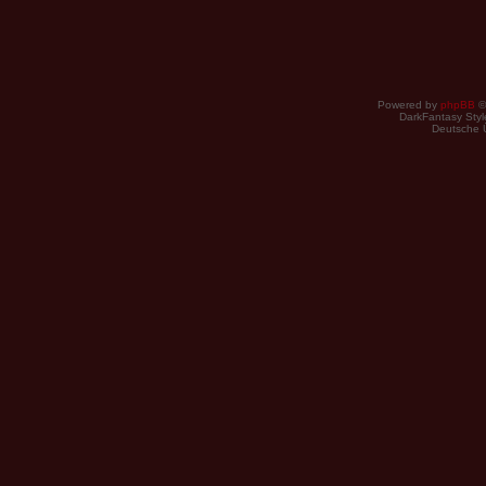
Powered by
phpBB
©
DarkFantasy Style
Deutsche 