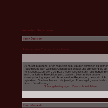
Anmelden
|
Registrieren
Foren-Übersicht
Unbeantwortete Themen
|
Aktive Themen
Du musst in diesem Forum registriert sein, um dich anmelden zu können
Registrierung ist in wenigen Augenblicken erledigt und ermöglicht dir, auf
Funktionen zuzugreifen. Die Board-Administration kann registrierten Be
auch zusätzliche Berechtigungen zuweisen. Beachte bitte unsere
Nutzungsbedingungen und die verwandten Regelungen, bevor du dich
registrierst. Bitte beachte auch die jeweiligen Forenregeln, wenn du dich 
diesem Board bewegst.
Nutzungsbedingungen
|
Datenschutzrichtlinie
Foren-Übersicht