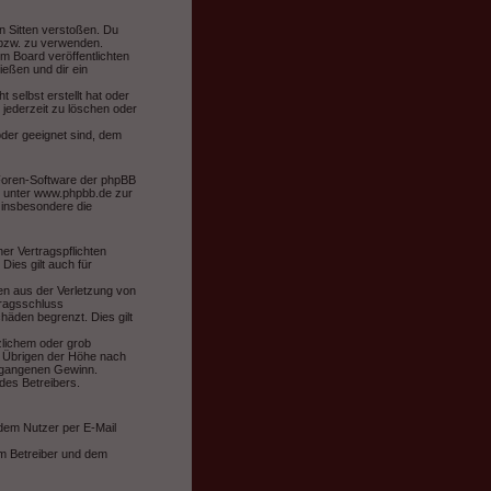
en Sitten verstoßen. Du
 bzw. zu verwenden.
m Board veröffentlichten
eßen und dir ein
 selbst erstellt hat oder
 jederzeit zu löschen oder
oder geeignet sind, dem
 Foren-Software der phpBB
 unter www.phpbb.de zur
n insbesondere die
er Vertragspflichten
Dies gilt auch für
en aus der Verletzung von
tragsschluss
äden begrenzt. Dies gilt
zlichem oder grob
m Übrigen der Höhe nach
ntgangenen Gewinn.
des Betreibers.
 dem Nutzer per E-Mail
em Betreiber und dem