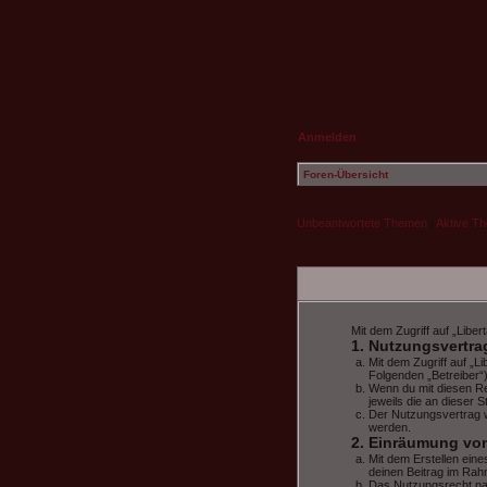
Anmelden
Foren-Übersicht
Unbeantwortete Themen
|
Aktive T
Mit dem Zugriff auf „Libe
1. Nutzungsvertra
Mit dem Zugriff auf „L
Folgenden „Betreiber“
Wenn du mit diesen Re
jeweils die an dieser S
Der Nutzungsvertrag w
werden.
2. Einräumung vo
Mit dem Erstellen eine
deinen Beitrag im Ra
Das Nutzungsrecht na