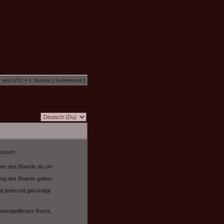
n sind UTC + 1 Stunde [ Sommerzeit ]
Aktuelle Zeit: Sa 8. Aug 2026, 06:35
Sprache:
lossen:
iber des Boards ab (im
ung des Boards gelten
t jederzeit gekündigt
unentgeltliches Recht,