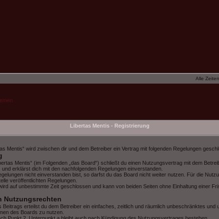
Alle Zeite
hemen
Libertas Mentis - Registrierung
rtas Mentis“ wird zwischen dir und dem Betreiber ein Vertrag mit folgenden Regelungen gesch
g
ibertas Mentis“ (im Folgenden „das Board“) schließt du einen Nutzungsvertrag mit dem Betre
) und erklärst dich mit den nachfolgenden Regelungen einverstanden.
gelungen nicht einverstanden bist, so darfst du das Board nicht weiter nutzen. Für die Nutz
telle veröffentlichten Regelungen.
ird auf unbestimmte Zeit geschlossen und kann von beiden Seiten ohne Einhaltung einer Fris
n Nutzungsrechten
s Beitrags erteilst du dem Betreiber ein einfaches, zeitlich und räumlich unbeschränktes und 
hmen des Boards zu nutzen.
ch Punkt 2, Unterpunkt a bleibt auch nach Kündigung des Nutzungsvertrages bestehen.