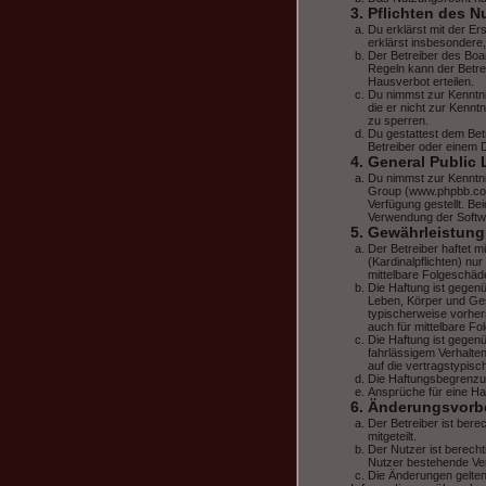
3. Pflichten des N
Du erklärst mit der Er
erklärst insbesondere
Der Betreiber des Boa
Regeln kann der Betre
Hausverbot erteilen.
Du nimmst zur Kenntnis
die er nicht zur Kennt
zu sperren.
Du gestattest dem Bet
Betreiber oder einem 
4. General Public 
Du nimmst zur Kenntni
Group (www.phpbb.com
Verfügung gestellt. Be
Verwendung der Softwa
5. Gewährleistung
Der Betreiber haftet 
(Kardinalpflichten) nu
mittelbare Folgeschä
Die Haftung ist gegen
Leben, Körper und Gesu
typischerweise vorher
auch für mittelbare 
Die Haftung ist gegen
fahrlässigem Verhalte
auf die vertragstypis
Die Haftungsbegrenzun
Ansprüche für eine Ha
6. Änderungsvorb
Der Betreiber ist bere
mitgeteilt.
Der Nutzer ist berech
Nutzer bestehende Vert
Die Änderungen gelten