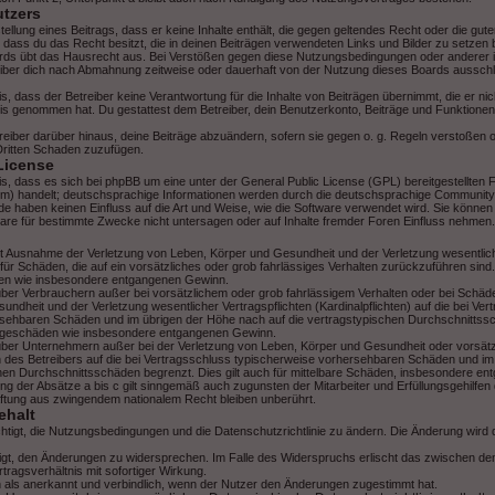
utzers
stellung eines Beitrags, dass er keine Inhalte enthält, die gegen geltendes Recht oder die gut
, dass du das Recht besitzt, die in deinen Beiträgen verwendeten Links und Bilder zu setzen
rds übt das Hausrecht aus. Bei Verstößen gegen diese Nutzungsbedingungen oder anderer i
iber dich nach Abmahnung zeitweise oder dauerhaft von der Nutzung dieses Boards ausschli
, dass der Betreiber keine Verantwortung für die Inhalte von Beiträgen übernimmt, die er nicht
nis genommen hat. Du gestattest dem Betreiber, dein Benutzerkonto, Beiträge und Funktionen
reiber darüber hinaus, deine Beiträge abzuändern, sofern sie gegen o. g. Regeln verstoßen 
Dritten Schaden zuzufügen.
License
s, dass es sich bei phpBB um eine unter der General Public License (GPL) bereitgestellten
) handelt; deutschsprachige Informationen werden durch die deutschsprachige Community
ide haben keinen Einfluss auf die Art und Weise, wie die Software verwendet wird. Sie könne
re für bestimmte Zwecke nicht untersagen oder auf Inhalte fremder Foren Einfluss nehmen.
mit Ausnahme der Verletzung von Leben, Körper und Gesundheit und der Verletzung wesentlich
r für Schäden, die auf ein vorsätzliches oder grob fahrlässiges Verhalten zurückzuführen sind. 
den wie insbesondere entgangenen Gewinn.
über Verbrauchern außer bei vorsätzlichem oder grob fahrlässigem Verhalten oder bei Schäd
ndheit und der Verletzung wesentlicher Vertragspflichten (Kardinalpflichten) auf die bei Ver
sehbaren Schäden und im übrigen der Höhe nach auf die vertragstypischen Durchschnittssch
Folgeschäden wie insbesondere entgangenen Gewinn.
über Unternehmern außer bei der Verletzung von Leben, Körper und Gesundheit oder vorsät
n des Betreibers auf die bei Vertragsschluss typischerweise vorhersehbaren Schäden und i
chen Durchschnittsschäden begrenzt. Dies gilt auch für mittelbare Schäden, insbesondere e
g der Absätze a bis c gilt sinngemäß auch zugunsten der Mitarbeiter und Erfüllungsgehilfen 
ftung aus zwingendem nationalem Recht bleiben unberührt.
ehalt
chtigt, die Nutzungsbedingungen und die Datenschutzrichtlinie zu ändern. Die Änderung wird
tigt, den Änderungen zu widersprechen. Im Falle des Widerspruchs erlischt das zwischen d
ragsverhältnis mit sofortiger Wirkung.
 als anerkannt und verbindlich, wenn der Nutzer den Änderungen zugestimmt hat.