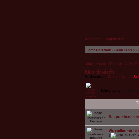
Anmelden
|
Registrieren
Foren-Übersicht
»
Länder-Foren
»
Unbeantwortete Themen
|
Aktive T
Nordreich
Moderatoren:
General Iustus
,
Spi
Seite
1
von
1
[ 4 Themen
T
Besprechung vom
Wo wollen wir hi
[
G