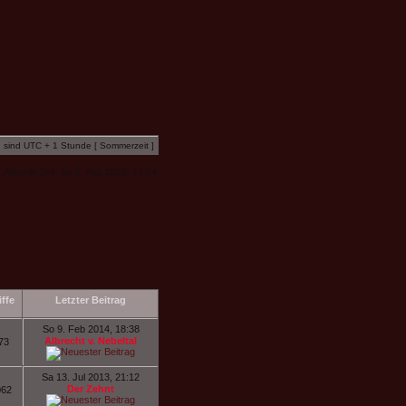
n sind UTC + 1 Stunde [ Sommerzeit ]
Aktuelle Zeit: So 9. Aug 2026, 13:04
iffe
Letzter Beitrag
So 9. Feb 2014, 18:38
Albrecht v. Nebeltal
73
Sa 13. Jul 2013, 21:12
Der Zehnt
062