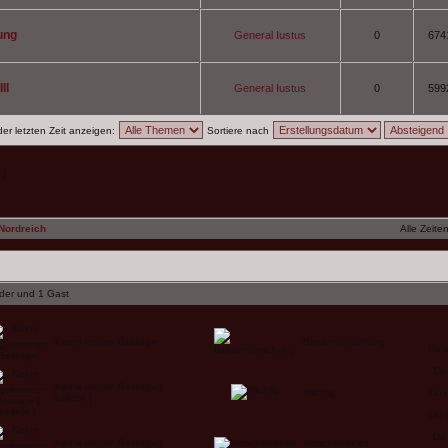
ung
General Iustus
0
674
II
General Iustus
0
599
r letzten Zeit anzeigen:
Sortiere nach
 ]
Nordreich
Alle Zeite
eder und 1 Gast
Keine neuen Beiträge
Bekanntmachung
Du d
Du
Keine neuen Beiträge [
Wichtig
Du 
beliebt ]
Du 
Du 
Keine neuen Beiträge [
Verschobenes