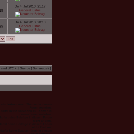
Do 4. Jul 2013, 21:17
General Iustus
15
Do 4. Jul 2013, 20:10
General Iustus
25
n sind UTC + 1 Stunde [ Sommerzeit ]
arfst
keine
neuen Themen in diesem
Forum erstellen.
 darfst
keine
Antworten zu Themen in
diesem Forum erstellen.
darfst deine Beiträge in diesem Forum
nicht
ändern.
darfst deine Beiträge in diesem Forum
nicht
löschen.
darfst
keine
Dateianhänge in diesem
Forum erstellen.