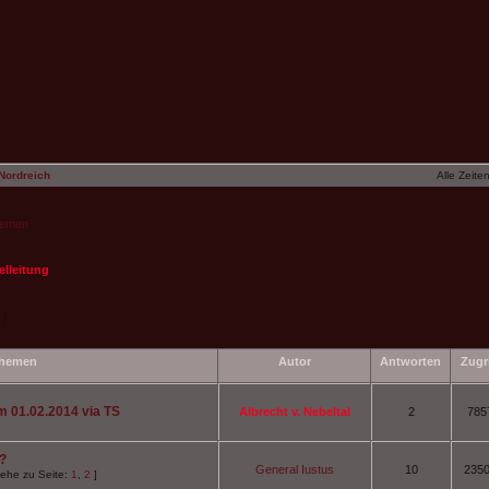
Nordreich
Alle Zeite
hemen
elleitung
 ]
hemen
Autor
Antworten
Zugr
 01.02.2014 via TS
Albrecht v. Nebeltal
2
785
n?
General Iustus
10
235
ehe zu Seite:
1
,
2
]