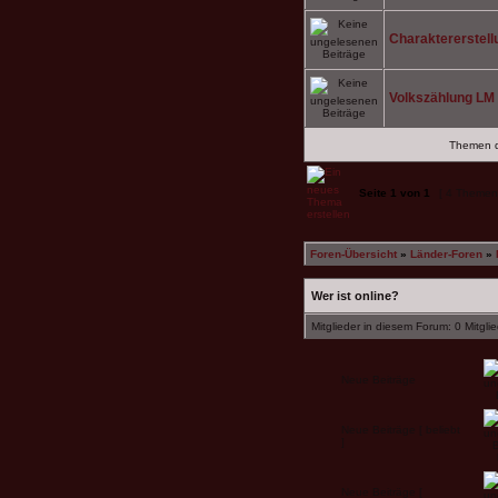
Charaktererstell
Volkszählung LM I
Themen de
Seite
1
von
1
[ 4 Themen
Foren-Übersicht
»
Länder-Foren
»
Wer ist online?
Mitglieder in diesem Forum: 0 Mitgli
Neue Beiträge
Neue Beiträge [ beliebt
]
Neue Beiträge [