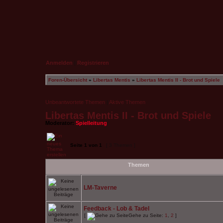
Anmelden
|
Registrieren
Foren-Übersicht
»
Libertas Mentis
»
Libertas Mentis II - Brot und Spiele
Unbeantwortete Themen
|
Aktive Themen
Libertas Mentis II - Brot und Spiele
Moderator:
Spielleitung
Seite
1
von
1
[ 3 Themen ]
Themen
LM-Taverne
Feedback - Lob & Tadel
[
Gehe zu Seite:
1
,
2
]