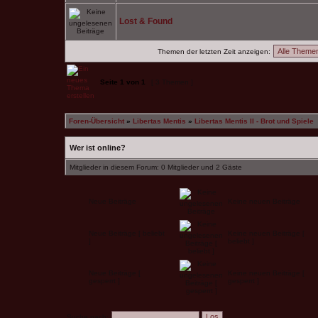
Lost & Found
Themen der letzten Zeit anzeigen:
Seite
1
von
1
[ 3 Themen ]
Foren-Übersicht
»
Libertas Mentis
»
Libertas Mentis II - Brot und Spiele
Wer ist online?
Mitglieder in diesem Forum: 0 Mitglieder und 2 Gäste
Neue Beiträge
Keine neuen Beiträge
Neue Beiträge [ beliebt
Keine neuen Beiträge [
]
beliebt ]
Neue Beiträge [
Keine neuen Beiträge [
gesperrt ]
gesperrt ]
Suche nach: