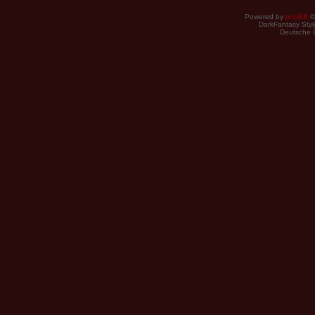
Powered by
phpBB
©
DarkFantasy Style
Deutsche 