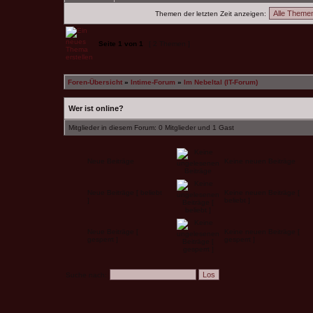
Themen der letzten Zeit anzeigen:
Seite
1
von
1
[ 2 Themen ]
Foren-Übersicht
»
Intime-Forum
»
Im Nebeltal (IT-Forum)
Wer ist online?
Mitglieder in diesem Forum: 0 Mitglieder und 1 Gast
Neue Beiträge
Keine neuen Beiträge
Neue Beiträge [ beliebt
Keine neuen Beiträge [
]
beliebt ]
Neue Beiträge [
Keine neuen Beiträge [
gesperrt ]
gesperrt ]
Suche nach: