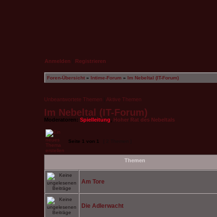
Anmelden
|
Registrieren
Foren-Übersicht
»
Intime-Forum
»
Im Nebeltal (IT-Forum)
Unbeantwortete Themen
|
Aktive Themen
Im Nebeltal (IT-Forum)
Moderatoren:
Spielleitung
,
Hoher Rat des Nebeltals
Seite
1
von
1
[ 2 Themen ]
Themen
Am Tore
Die Adlerwacht