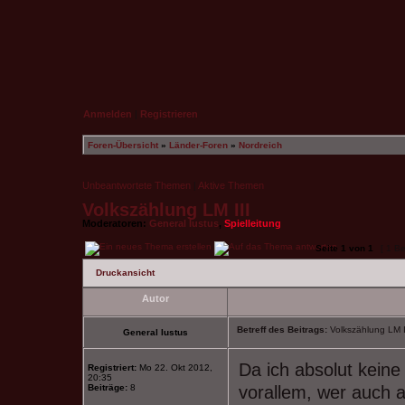
Anmelden
|
Registrieren
Foren-Übersicht
»
Länder-Foren
»
Nordreich
Unbeantwortete Themen
|
Aktive Themen
Volkszählung LM III
Moderatoren:
General Iustus
,
Spielleitung
Seite
1
von
1
[ 1 Be
Druckansicht
Autor
Betreff des Beitrags:
Volkszählung LM I
General Iustus
Da ich absolut keine
Registriert:
Mo 22. Okt 2012,
20:35
Beiträge:
8
vorallem, wer auch a