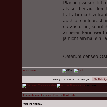
Planung wesentlich e
als solcher auf dem 
Falls ihr euch zutr
auch die entsprech
darzustellen, könnt i
anpeilen kann wer fü
ja nicht einmal ein 
________________
Ceterum censeo Os
Nach oben
Beiträge der letzten Zeit anzeigen:
Seite
1
von
1
[ 1 Be
Foren-Übersicht
»
Länder-Foren
»
Nordreich
Wer ist online?