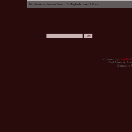
Mitglieder in diesem Forum: 0 Mitglieder und 1 Gast
Suche nach:
Powered by
phpBB
©
DarkFantasy Style
Deutsche 