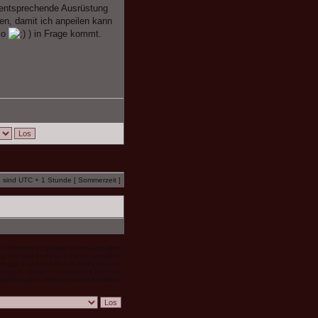
 entsprechende Ausrüstung
en, damit ich anpeilen kann
rio
) in Frage kommt.
n sind UTC + 1 Stunde [ Sommerzeit ]
 Themen in diesem Forum erstellen.
u Themen in diesem Forum erstellen.
eiträge in diesem Forum
nicht
ändern.
iträge in diesem Forum
nicht
löschen.
ianhänge in diesem Forum erstellen.