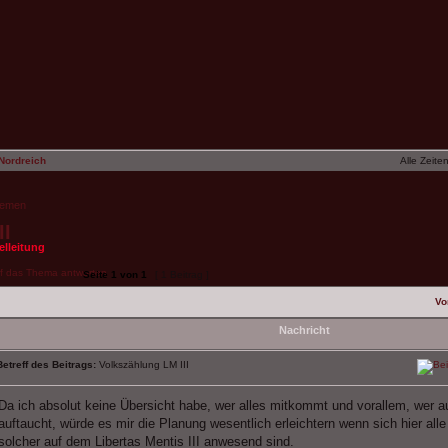
Nordreich
Alle Zeite
hemen
II
elleitung
Seite
1
von
1
[ 1 Beitrag ]
Vo
Nachricht
Betreff des Beitrags:
Volkszählung LM III
Da ich absolut keine Übersicht habe, wer alles mitkommt und vorallem, wer 
auftaucht, würde es mir die Planung wesentlich erleichtern wenn sich hier alle
solcher auf dem Libertas Mentis III anwesend sind.