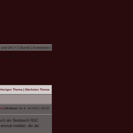
n sind UTC + 1 Stunde [ Sommerzeit ]
Aktuelle Zeit: Fr 7. Aug 2026, 01:39
rheriges Thema
|
Nächstes Thema
Verfasst:
Do 4. Jul 2013, 20:10
auch als Nordreich NSC
 einmal melden, die als