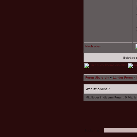
Nach oben
Beiträge 
Foren-Übersicht
»
Länder-Foren
»
Wer ist online?
Mitglieder in diesem Forum: 0 Mitgli
Suche nach: