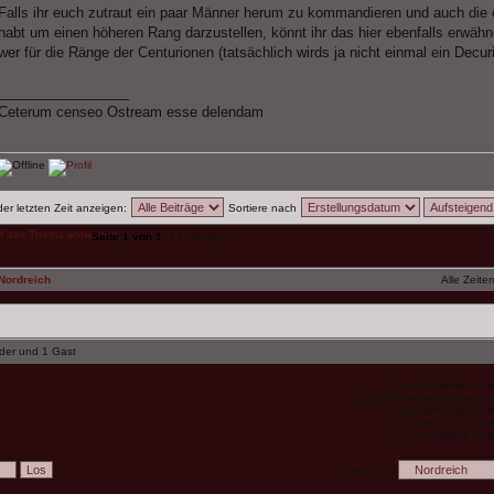
Falls ihr euch zutraut ein paar Männer herum zu kommandieren und auch die
habt um einen höheren Rang darzustellen, könnt ihr das hier ebenfalls erwähn
wer für die Ränge der Centurionen (tatsächlich wirds ja nicht einmal ein Decu
_________________
Ceterum censeo Ostream esse delendam
der letzten Zeit anzeigen:
Sortiere nach
Seite
1
von
1
[ 1 Beitrag ]
Nordreich
Alle Zeite
eder und 1 Gast
Du darfst
keine
neuen
Du darfst
keine
Antworten z
Du darfst deine B
Du darfst deine Be
Du darfst
keine
Date
Gehe zu: