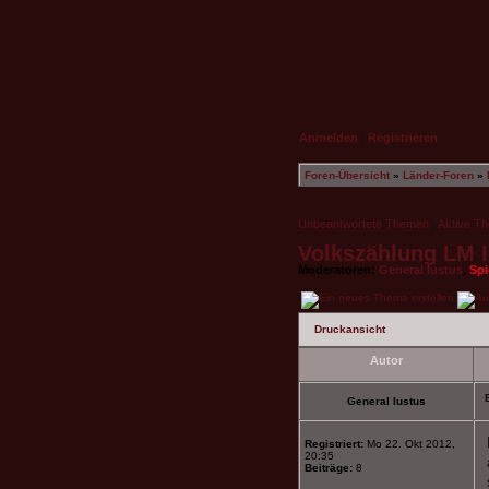
Anmelden
|
Registrieren
Foren-Übersicht
»
Länder-Foren
»
Unbeantwortete Themen
|
Aktive T
Volkszählung LM I
Moderatoren:
General Iustus
,
Spi
Druckansicht
Autor
General Iustus
Registriert:
Mo 22. Okt 2012,
20:35
Beiträge:
8