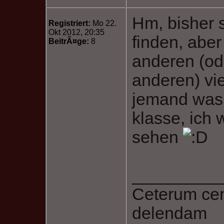
Hm, bisher 
Registriert:
Mo 22.
Okt 2012, 20:35
finden, abe
BeitrÃ¤ge:
8
anderen (od
anderen) vi
jemand was
klasse, ich
sehen
_________
Ceterum ce
delendam