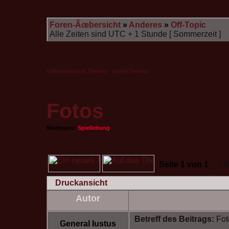
Foren-Ãœbersicht
»
Anderes
»
Off-Topic
Alle Zeiten sind UTC + 1 Stunde [ Sommerzeit ]
Unbeantwortete Themen
|
Aktive Themen
Fotos
Moderator:
Spielleitung
Seite
1
von
1
[ 6 
Druckansicht
Autor
Betreff des Beitrags:
Fot
General Iustus