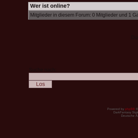
Wer ist online?
Mitglieder in diesem Forum: 0 Mitglieder und 1 G
Du
Suche nach:
Powered by
phpBB
©
DarkFantasy Style
Deutsche Ã