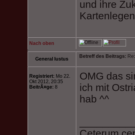
und ihre Zu
Kartenlegen 
Nach oben
Betreff des Beitrags:
Re:
General Iustus
OMG das sin
Registriert:
Mo 22.
Okt 2012, 20:35
ich mit Ost
BeitrÃ¤ge:
8
hab ^^
_________
Ceterum ce