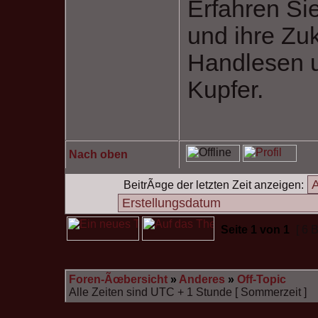
Erfahren Si
und ihre Zu
Handlesen u
Kupfer.
Nach oben
BeitrÃ¤ge der letzten Zeit anzeigen:
Seite
1
von
1
[ 6 
Foren-Ãœbersicht
»
Anderes
»
Off-Topic
Alle Zeiten sind UTC + 1 Stunde [ Sommerzeit ]