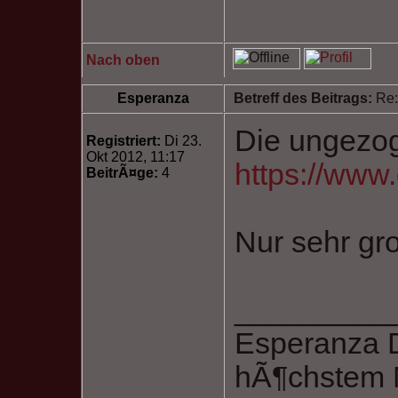
Nach oben
Esperanza
Betreff des Beitrags:
Re:
Die ungezog
Registriert:
Di 23.
Okt 2012, 11:17
https://www
BeitrÃ¤ge:
4
Nur sehr gro
_________
Esperanza 
hÃ¶chstem N