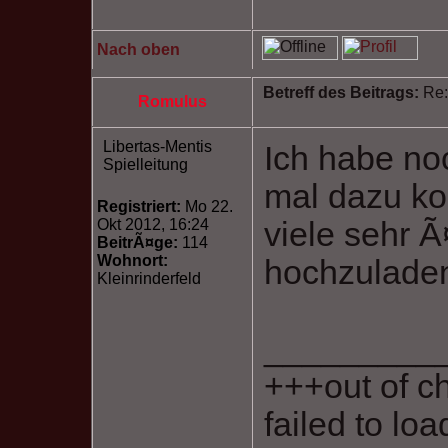
Nach oben
Betreff des Beitrags:
Re:
Romulus
Libertas-Mentis
Ich habe no
Spielleitung
mal dazu ko
Registriert:
Mo 22.
viele sehr 
Okt 2012, 16:24
BeitrÃ¤ge:
114
Wohnort:
hochzulade
Kleinrinderfeld
_________
+++out of c
failed to lo