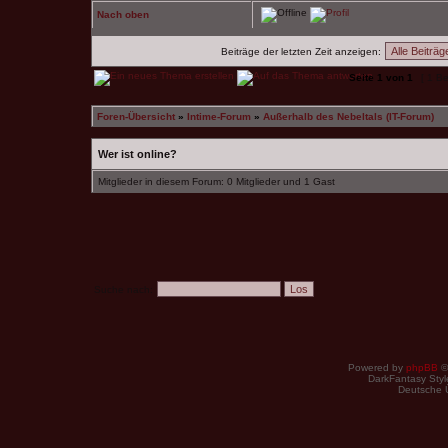
Nach oben
Beiträge der letzten Zeit anzeigen:
Seite
1
von
1
[ 1 Be
Foren-Übersicht
»
Intime-Forum
»
Außerhalb des Nebeltals (IT-Forum)
Wer ist online?
Mitglieder in diesem Forum: 0 Mitglieder und 1 Gast
Suche nach:
Powered by
phpBB
©
DarkFantasy Style
Deutsche 