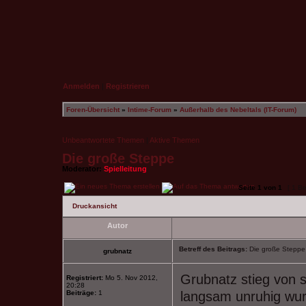
Anmelden
|
Registrieren
Foren-Übersicht
»
Intime-Forum
»
Außerhalb des Nebeltals (IT-Forum)
Unbeantwortete Themen
|
Aktive Themen
Die große Steppe
Moderator:
Spielleitung
Seite
1
von
1
[ 1 Be
Druckansicht
Autor
Betreff des Beitrags:
Die große Steppe
grubnatz
Grubnatz stieg von 
Registriert:
Mo 5. Nov 2012,
20:28
Beiträge:
1
langsam unruhig wur