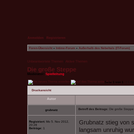
Anmelden
|
Registrieren
Foren-Übersicht
»
Intime-Forum
»
Außerhalb des Nebeltals (IT-Forum)
Unbeantwortete Themen
|
Aktive Themen
Die große Steppe
Moderator:
Spielleitung
Seite
1
von
1
[ 1 Be
Druckansicht
Autor
Betreff des Beitrags:
Die große Steppe
grubnatz
Grubnatz stieg von 
Registriert:
Mo 5. Nov 2012,
20:28
Beiträge:
1
langsam unruhig wur