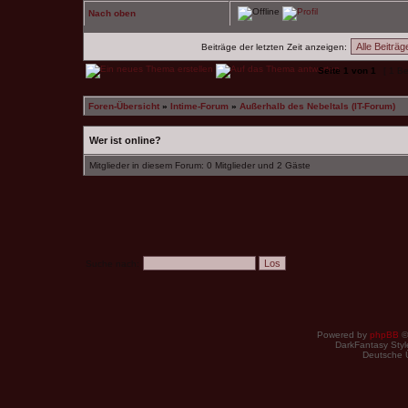
Nach oben
Beiträge der letzten Zeit anzeigen:
Seite
1
von
1
[ 1 Be
Foren-Übersicht
»
Intime-Forum
»
Außerhalb des Nebeltals (IT-Forum)
Wer ist online?
Mitglieder in diesem Forum: 0 Mitglieder und 2 Gäste
Suche nach:
Powered by
phpBB
©
DarkFantasy Style
Deutsche 