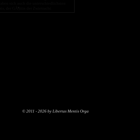
en sich auch die unterschiedlichsten
is, der GÃ¶ttin der Zwietracht.
© 2011 - 2026 by Libertas Mentis Orga