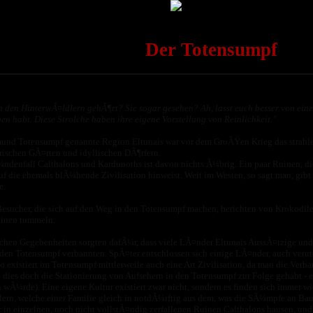
Der Totensumpf
n den HinterwÃ¤ldlern gehÃ¶rt? Sie sogar gesehen? Ah, lasst euch besser von ein
en habt. Diese Strolche haben ihre eigene Vorstellung von Reinlichkeit."
und Totensumpf genannte Region Eltunais war vor dem GroÃŸen Krieg das strahle
rischen GÃ¤rten und idyllischen DÃ¶rfern.
denfall Calthalons und Kardunoths ist davon nichts Ã¼brig. Ein paar Ruinen, die
uf die ehemals blÃ¼hende Zivilisation hinweist. Weit im Westen, so sagt man, gibt
e.
esucher, die sich auf den Weg in den Totensumpf machen, berichten von Krokodile
uinen tummeln.
ichen Gegebenheiten sorgten dafÃ¼r, dass viele LÃ¤nder Eltunais AussÃ¤tzige un
den Totensumpf verbannten. SpÃ¤ter entschlossen sich einige LÃ¤nder, auch verute
o existiert im Totensumpf mittlerweile auch eine Art Zivilisation, da man die Ver
e dies doch die Stationierung von Aufsehern in den Totensumpf zur Folge gehabt - 
Ã¼rde). Eine eigene Kultur existiert zwar nicht, sondern es finden sich immer 
rn, welche einer Familie gleich in notdÃ¼rftig aus dem, was die SÃ¼mpfe an B
 in einzelnen, noch nicht vollstÃ¤ndig zerfallenen Ruinen Calthalons hausen, und 