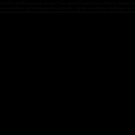
und fÃ¼r AuÃŸenstehende in jeder Form abstoÃŸendes Leben fÃ¼hren. Dadurch hab
lte und Sekten im Totensumpf breit gemacht - bis hin zur offenen Verehrung von Er