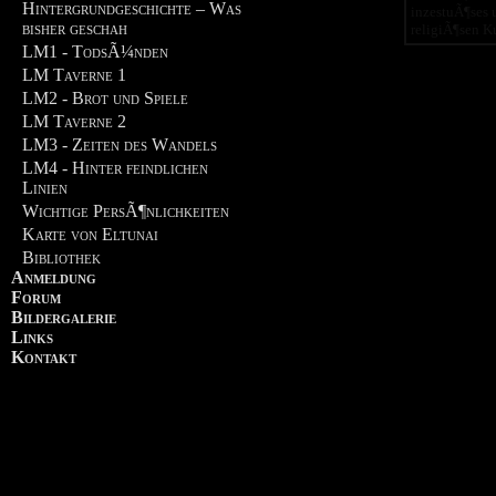
Hintergrundgeschichte – Was
inzestuÃ¶ses 
bisher geschah
religiÃ¶sen Ku
LM1 - TodsÃ¼nden
LM Taverne 1
LM2 - Brot und Spiele
LM Taverne 2
LM3 - Zeiten des Wandels
LM4 - Hinter feindlichen
Linien
Wichtige PersÃ¶nlichkeiten
Karte von Eltunai
Bibliothek
Anmeldung
Forum
Bildergalerie
Links
Kontakt