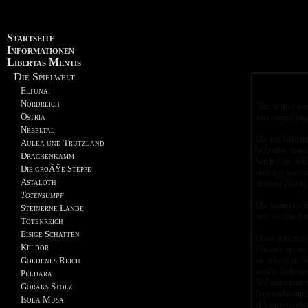
Startseite
Informationen
Libertas Mentis
Die Spielwelt
Eltunai
Nordreich
"Ah, schon vo
Ostria
was eingefang
Nebeltal
Die im Volksm
Aulea und Trutzland
StÃ¤dte, male
Drachenkamm
Nach dem SÃ¼n
Die groÃŸe Steppe
einzige, was a
Astaloth
stolzen Zwerg
Totensumpf
Die wenigen B
Steinerne Lande
sich in den R
Totenreich
Eisige Schatten
Diese unwirtl
Keldor
Einwohner in 
zu schicken. S
Goldenes Reich
wollte (hÃ¤tt
Peldara
Ã¼bernehmen w
Goraks Stolz
TotensÃ¼mpfle
Isola Musa
HÃ¼tten, oder